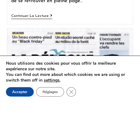
de se retrouver en pleine page…
Continuer La Lecture
Nous utilisons des cookies pour vous offrir la meilleure
expérience sur notre site.
You can find out more about which cookies we are using or
switch them off in
settings
.
LA DÉPÊCHE DU BASSIN : LES
Fermer la bannière des cookies G
CRÉATIONS DE BYZAB
Accepter
Réglages
7 mars 2020
La dépêche du bassinN°12277 - Du 27 nov au 4 déc
2019 "Les sacs et les coussins d'Isabelle" Une autre
façon d'aimer le Bassin avec toute une déclinaison