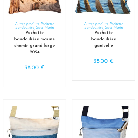
AJOUTER AU PANIER
AJOUTER AU PANIER
Autres produits
,
Pochette
Autres produits
,
Pochette
bandoulière
,
Sacs Marin
bandoulière
,
Sacs Marin
Pochette
Pochette
bandoulière marine
bandoulière
chemin grand large
ganivelle
2024
38.00
€
38.00
€