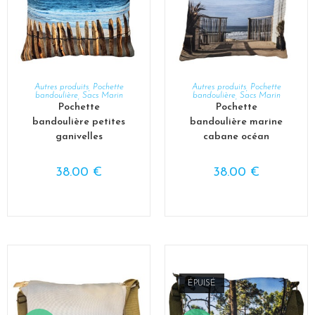
AJOUTER AU PANIER
AJOUTER AU PANIER
Autres produits
,
Pochette
Autres produits
,
Pochette
bandoulière
,
Sacs Marin
bandoulière
,
Sacs Marin
Pochette
Pochette
bandoulière petites
bandoulière marine
ganivelles
cabane océan
38.00
€
38.00
€
ÉPUISÉ
-13%
-13%