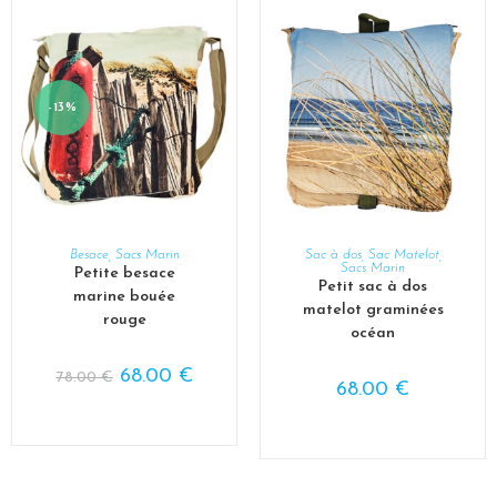
-13%
AJOUTER AU PANIER
AJOUTER AU PANIER
Besace
,
Sacs Marin
Sac à dos
,
Sac Matelot
,
Sacs Marin
Petite besace
Petit sac à dos
marine bouée
matelot graminées
rouge
océan
68.00
€
78.00
€
68.00
€
Nous utilisons des cookies pour vous offrir la meilleure