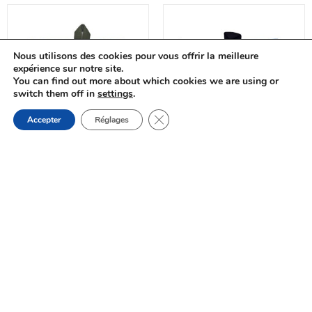
expérience sur notre site.
You can find out more about which cookies we are using or
switch them off in
settings
.
Fermer la bannière des cookies G
Accepter
Réglages
AJOUTER AU PANIER
AJOUTER AU PANIER
Sac à dos
,
Sac Matelot
,
Sac à dos
,
Sac Matelot
,
Sacs Marin
Sacs Marin
Petit sac à dos
Petit sac à dos
matelot Pinède
matelot les piquets
bassin d’Arcachon
du Bassin
d’Arcachon
68.00
€
68.00
€