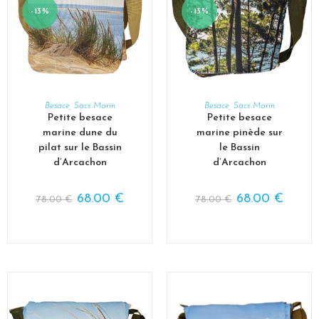
AJOUTER AU PANIER
LIRE LA SUITE
Besace
,
Sacs Marin
Besace
,
Sacs Marin
Petite besace
Petite besace
marine dune du
marine pinède sur
pilat sur le Bassin
le Bassin
d’Arcachon
d’Arcachon
68.00
€
68.00
€
78.00
€
78.00
€