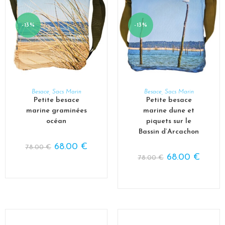
-13%
-13%
AJOUTER AU PANIER
AJOUTER AU PANIER
Besace
,
Sacs Marin
Besace
,
Sacs Marin
Petite besace
Petite besace
marine graminées
marine dune et
océan
piquets sur le
Bassin d’Arcachon
68.00
€
78.00
€
68.00
€
78.00
€