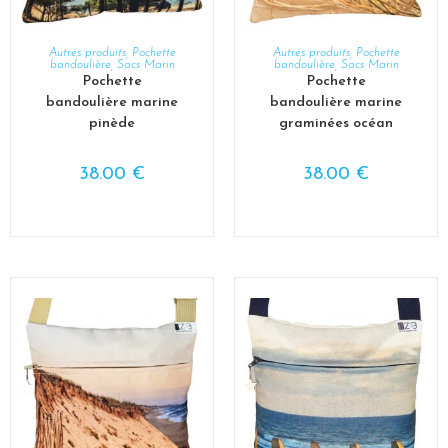
AJOUTER AU PANIER
AJOUTER AU PANIER
Autres produits
,
Pochette
Autres produits
,
Pochette
bandoulière
,
Sacs Marin
bandoulière
,
Sacs Marin
Pochette
Pochette
bandoulière marine
bandoulière marine
pinède
graminées océan
38.00
€
38.00
€