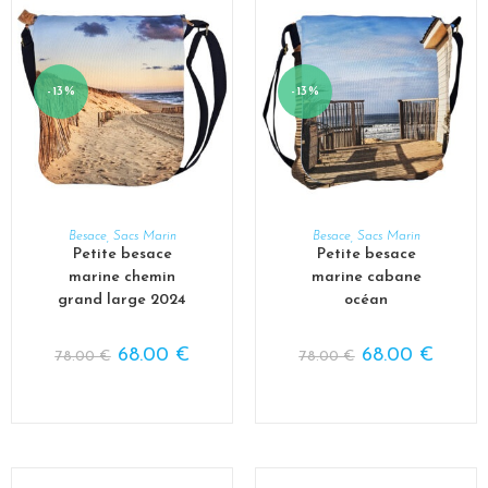
-13%
-13%
AJOUTER AU PANIER
AJOUTER AU PANIER
Besace
,
Sacs Marin
Besace
,
Sacs Marin
Petite besace
Petite besace
marine chemin
marine cabane
grand large 2024
océan
68.00
€
68.00
€
78.00
€
78.00
€