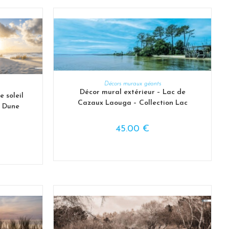
CHOIX DES OPTIONS
Décors muraux géants
S
Décor mural extérieur – Lac de
 soleil
Cazaux Laouga – Collection Lac
n Dune
45.00
€