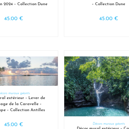
an 2024 – Collection Dune
– Collection Dune
45.00
€
45.00
€
OIX DES OPTIONS
écors muraux géants
al extérieur – Lever de
plage de la Caravelle –
e – Collection Antilles
CHOIX DES OPTION
45.00
€
Décors muraux géants
Décor mural extérieur – C