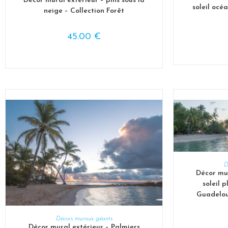
Décor mural extérieur – pins sous la
soleil océ
neige – Collection Forêt
45.00
€
CH
D
Décor mur
soleil 
Guadeloup
CHOIX DES OPTIONS
Décors muraux géants
Décor mural extérieur – Palmiers