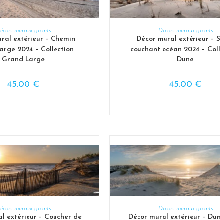
OIX DES OPTIONS
CHOIX DES OPTION
écors muraux géants
Décors muraux géants
ral extérieur – Chemin
Décor mural extérieur – S
arge 2024 – Collection
couchant océan 2024 – Coll
Grand Large
Dune
45.00
€
45.00
€
OIX DES OPTIONS
CHOIX DES OPTION
écors muraux géants
Décors muraux géants
l extérieur – Coucher de
Décor mural extérieur – Du