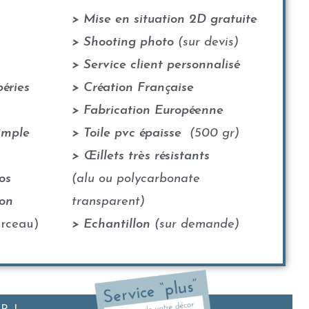
> Mise en situation 2D gratuite
> Shooting photo
(sur devis)
> Service client personnalisé
éries
> Création Française
> Fabrication Européenne
imple
> Toile pvc épaisse
(500 gr)
> Œillets très résistants
os
(alu ou polycarbonate
ion
transparent)
rceau)
> Echantillon
(sur demande)