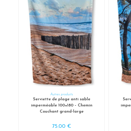
AJOUTER AU PANIER
Autres produits
Serviette de plage anti sable
Serv
imperméable 100×180 – Chemin
impe
Couchant grand-large
75.00
€