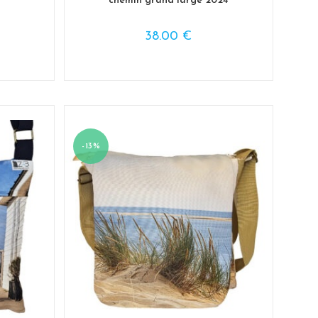
chemin grand large 2024
38.00
€
-13%