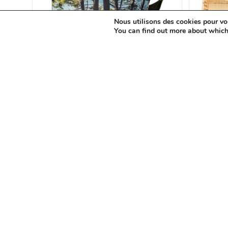
Nous utilisons des cookies pour vous
You can find out more about which
LIRE LA SUITE
Besace
,
Sacs Marin
Petite besace marine pinède sur
Petit
le Bassin d’Arcachon
68.00
€
78.00
€
-13%
-13%