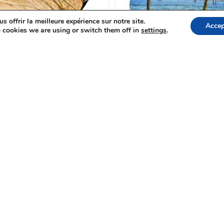
 offrir la meilleure expérience sur notre site.
Accep
 cookies we are using or switch them off in
settings
.
AJOUTER AU PANIER
AJOUTER AU PANIER
Besace
,
Sacs Marin
Besace
,
Sacs Marin
e besace marine graminées
Petite besace marine du
océan
piquets sur le Bassin d’Ar
68.00
€
68.00
€
78.00
€
78.00
€