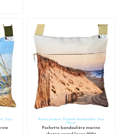
AJOUTER AU PANIER
ère
,
Sacs
Autres produits
,
Pochette bandoulière
,
Sacs
Marin
rine
Pochette bandoulière marine