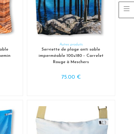
AJOUTER AU PANIER
Autres produits
sable
Serviette de plage anti sable
hemin
imperméable 100×180 – Carrelet
Rouge à Meschers
75.00
€