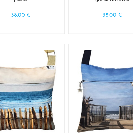
pinède
graminées océan
38.00
€
38.00
€