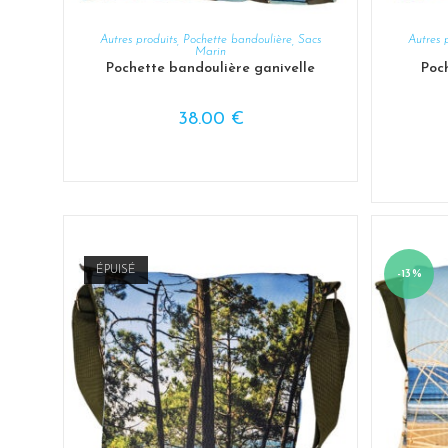
AJOUTER AU PANIER
Autres produits
,
Pochette bandoulière
,
Sacs
Autres 
Marin
Pochette bandoulière ganivelle
Poc
38.00
€
ÉPUISÉ
-13%