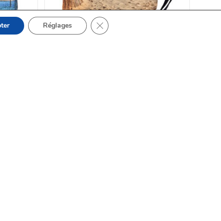
Fermer la bannière des cookies GDPR
ter
Réglages
AJOUTER AU PANIER
Besace
,
Sacs Marin
ne et
Petite besace marine chemin
cachon
grand large 2024
68.00
€
78.00
€