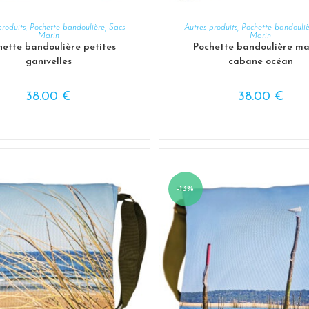
AJOUTER AU PANIER
AJOUTER AU PANIER
produits
,
Pochette bandoulière
,
Sacs
Autres produits
,
Pochette bandouli
Marin
Marin
hette bandoulière petites
Pochette bandoulière ma
ganivelles
cabane océan
38.00
€
38.00
€
-13%