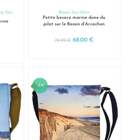
AJOUTER AU PANIER
ère
,
Sacs
Besace
,
Sacs Marin
Petite besace marine dune du
rine
pilat sur le Bassin d’Arcachon
68.00
€
78.00
€
-13%