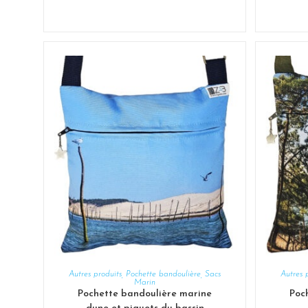
AJOUTER AU PANIER
Autres produits
,
Pochette bandoulière
,
Sacs
Autres 
Marin
Pochette bandoulière marine
Poc