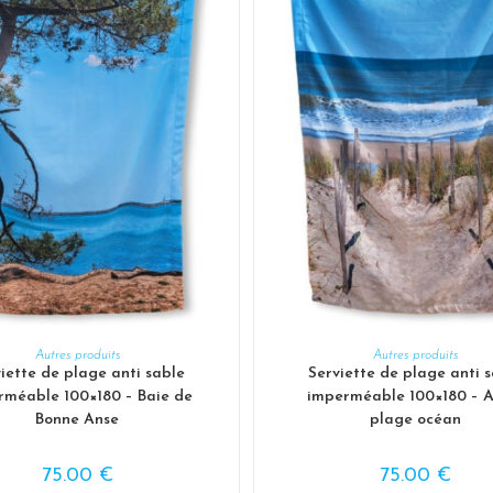
AJOUTER AU PANIER
AJOUTER AU PANIER
Autres produits
Autres produits
iette de plage anti sable
Serviette de plage anti 
rméable 100×180 – Baie de
imperméable 100×180 – A
Bonne Anse
plage océan
75.00
€
75.00
€