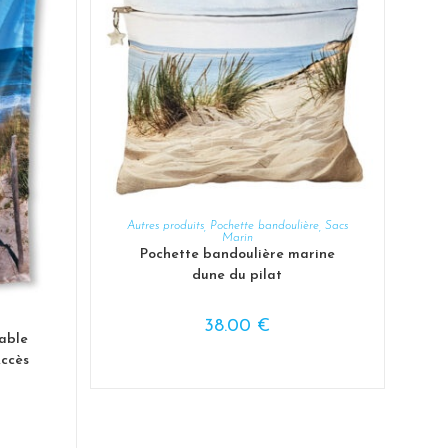
AJOUTER AU PANIER
Autres produits
,
Pochette bandoulière
,
Sacs
Marin
Pochette bandoulière marine
dune du pilat
38.00
€
sable
ccès