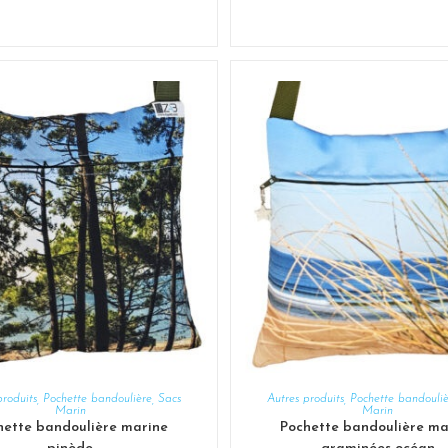
AJOUTER AU PANIER
AJOUTER AU PANIER
produits
,
Pochette bandoulière
,
Sacs
Autres produits
,
Pochette bandouli
Marin
Marin
hette bandoulière marine
Pochette bandoulière ma