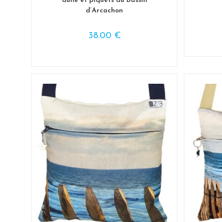
dune et piquets du bassin
d’Arcachon
38.00
€