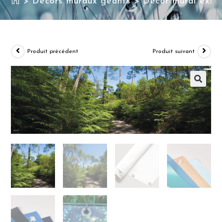
>
Décors muraux géants
>
Décor mural extér
Produit précédent
Produit suivant
🔍